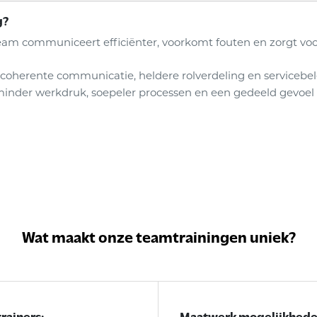
g?
am communiceert efficiënter, voorkomt fouten en zorgt v
coherente communicatie, heldere rolverdeling en servicebel
 minder werkdruk, soepeler processen en een gedeeld gevoel v
Wat maakt onze teamtrainingen uniek?
rainers:
Maatwerk mogelijkhede