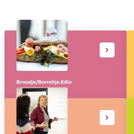
Broodje/Borreltje Edin