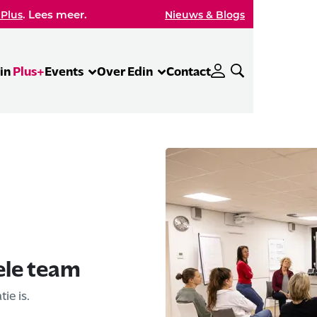
. Lees meer.
 Plus
Nieuws & Blogs
in
Plus+
Events
Over Edin
Contact
ele team
e is.