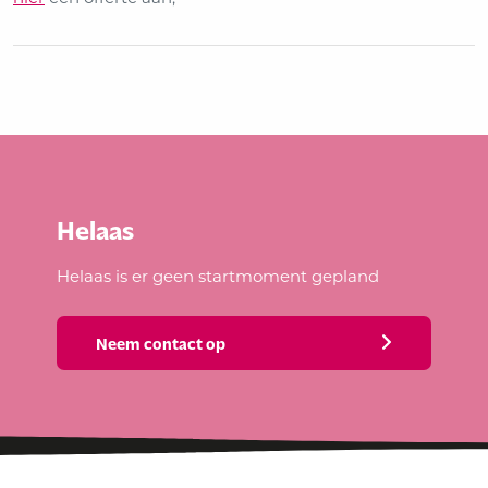
Helaas
Helaas is er geen startmoment gepland
Neem contact op