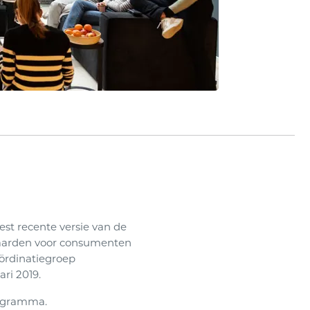
t recente versie van de
waarden voor consumenten
ördinatiegroep
ri 2019.
rogramma.