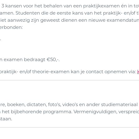
 3 kansen voor het behalen van een praktijkexamen én in tot
amen. Studenten die de eerste kans van het praktijk- en/of 
niet aanwezig zijn geweest dienen een nieuwe examendatum i
erbonden:
-
en examen bedraagt €50,-.
 praktijk- en/of theorie-examen kan je contact opnemen via:
re, boeken, dictaten, foto’s, video’s en ander studiemateriaa
n het bijbehorende programma. Vermenigvuldigen, verspreid
staan.