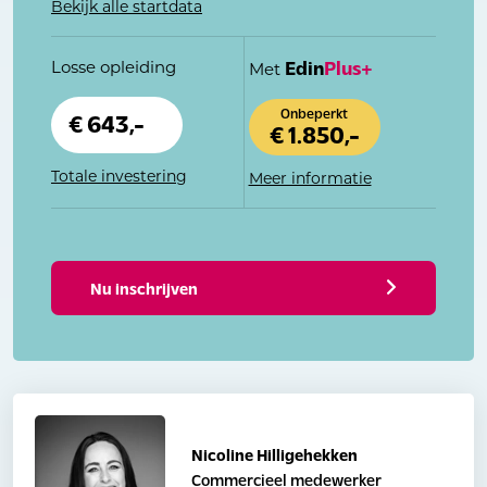
Bekijk alle startdata
Losse opleiding
Edin
Plus+
Met
Onbeperkt
€ 643,-
€ 1.850,-
Totale investering
Meer informatie
Nu inschrijven
Nicoline Hilligehekken
Commercieel medewerker