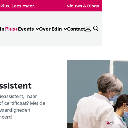
. Lees meer.
 Plus
Nieuws & Blogs
in
Plus+
Events
Over Edin
Contact
ssistent
tieassistent, maar
f certificaat? Met de
n vaardigheden
omeerd