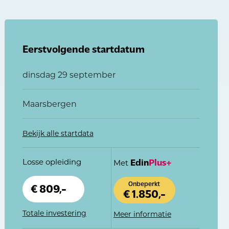
Eerstvolgende startdatum
dinsdag 29 september
Maarsbergen
Bekijk alle startdata
Losse opleiding
Edin
Plus+
Met
Onbeperkt
€ 809,-
€ 1.850,-
Totale investering
Meer informatie