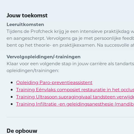
Jouw toekomst
Leeruitkomsten
Tijdens de Profcheck krijg je een intensieve praktijkda
en aangescherpt. Vervolgens ga je met persoonlijke feedb
bent op het theorie- en praktijkexamen. Na succesvolle af
Vervolgopleidingen/-trainingen
Klaar voor een volgende stap in jouw carrière als tandar
opleidingen/trainingen:
Opleiding Paro-preventieassistent
Training Eénvlaks composiet restauratie in het occlusa
Training Ultrasoon supragingivaal tandsteen verwijde
Training Infiltratie -en geleidingsanesthesie (mandib
De opbouw