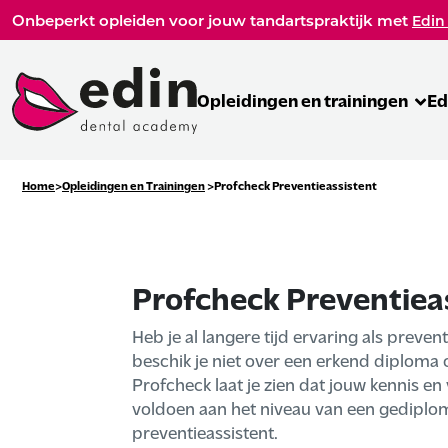
Onbeperkt opleiden voor jouw tandartspraktijk met
Edin
Opleidingen en trainingen
Ed
Home
Opleidingen en Trainingen
Profcheck Preventieassistent
Profcheck Preventiea
Heb je al langere tijd ervaring als preven
beschik je niet over een erkend diploma o
Profcheck laat je zien dat jouw kennis e
voldoen aan het niveau van een gedipl
preventieassistent.