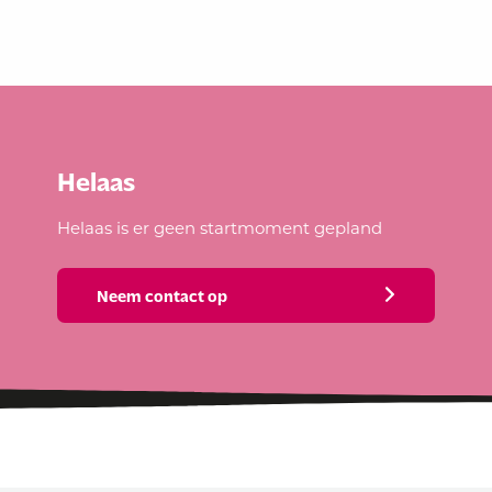
Helaas
Helaas is er geen startmoment gepland
Neem contact op