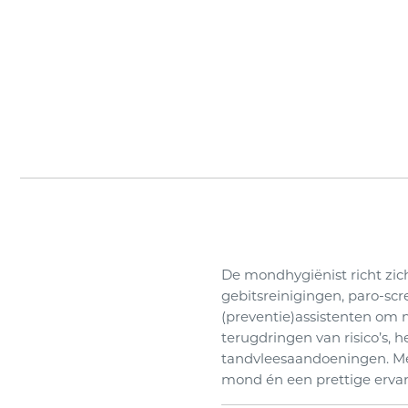
De mondhygiënist richt zich
gebitsreinigingen, paro-scr
(preventie)assistenten om 
terugdringen van risico’s,
tandvleesaandoeningen. Met
mond én een prettige ervari