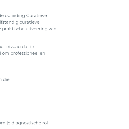
e opleiding Curatieve
lfstandig curatieve
e praktische uitvoering van
et niveau dat in
 om professioneel en
 die:
om je diagnostische rol