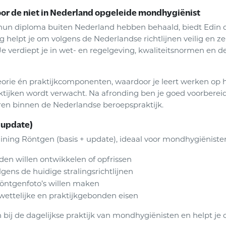
or de niet in Nederland opgeleide mondhygiënist
hun diploma buiten Nederland hebben behaald, biedt Edin d
 helpt je om volgens de Nederlandse richtlijnen veilig en ze
Je verdiept je in wet- en regelgeving, kwaliteitsnormen en d
eorie én praktijkcomponenten, waardoor je leert werken op h
ijken wordt verwacht. Na afronding ben je goed voorbereid
eren binnen de Nederlandse beroepspraktijk.
 update)
ining Röntgen (basis + update), ideaal voor mondhygiënisten
en willen ontwikkelen of opfrissen
gens de huidige stralingsrichtlijnen
röntgenfoto’s willen maken
wettelijke en praktijkgebonden eisen
n bij de dagelijkse praktijk van mondhygiënisten en helpt je 