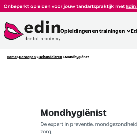
Onbeperkt opleiden voor jouw tandartspraktijk met
Edin
Opleidingen en trainingen
Ed
Home
Beroepen
Behandelaren
Mondhygiënst
Mondhygiënist
De expert in preventie, mondgezondheid
zorg.