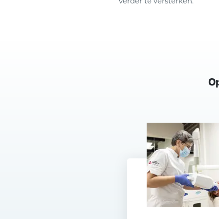
verder te versterken.
Op